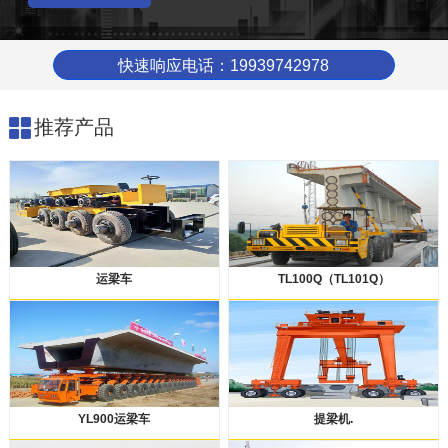
快速响应电话：19939742978
推荐产品
运梁车
TL100Q（TL101Q）
YL900运梁车
提梁机.