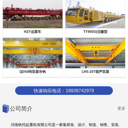
HZY运梁车
TY900S(过隧型
QD50吨双梁吊钩
LH5-20T葫芦双梁
快速响应电话：19939742978
公司简介
更多
河南铁托起重机有限公司是一家集研发、设计、制造、销售、安装、